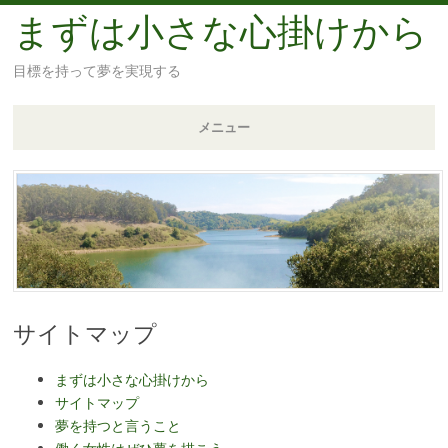
まずは小さな心掛けから
目標を持って夢を実現する
メニュー
コ
ン
テ
ン
ツ
へ
移
サイトマップ
動
まずは小さな心掛けから
サイトマップ
夢を持つと言うこと